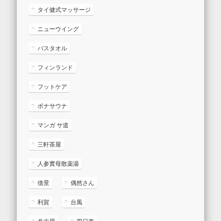
タイ健式マッサージ
ニューウイング
バスタオル
フィンランド
フットケア
ボナサウナ
マンガ サ道
三軒茶屋
人参實母散薬湯
借景
偶然さん
利賀
台風