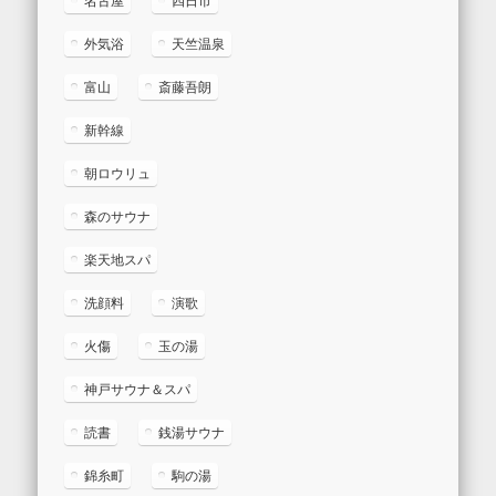
名古屋
四日市
外気浴
天竺温泉
富山
斎藤吾朗
新幹線
朝ロウリュ
森のサウナ
楽天地スパ
洗顔料
演歌
火傷
玉の湯
神戸サウナ＆スパ
読書
銭湯サウナ
錦糸町
駒の湯