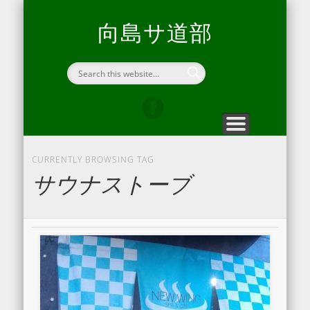
向島サ道部について
折々のヒラキエ
問い合わせ
ホーム
開通信
home
blog
contact
hirakie
about us
向島サ道部
CURRENTLY BROWSING TAG
サウナストーブ