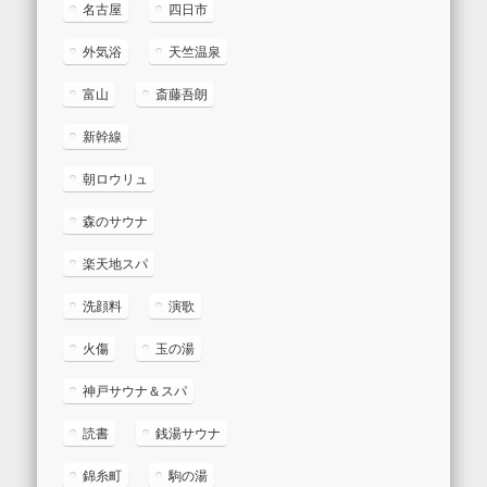
名古屋
四日市
外気浴
天竺温泉
富山
斎藤吾朗
新幹線
朝ロウリュ
森のサウナ
楽天地スパ
洗顔料
演歌
火傷
玉の湯
神戸サウナ＆スパ
読書
銭湯サウナ
錦糸町
駒の湯