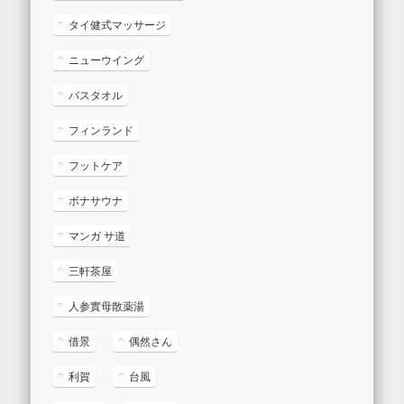
タイ健式マッサージ
ニューウイング
バスタオル
フィンランド
フットケア
ボナサウナ
マンガ サ道
三軒茶屋
人参實母散薬湯
借景
偶然さん
利賀
台風