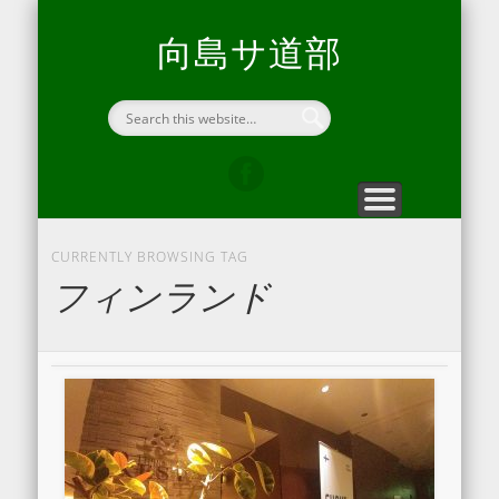
向島サ道部について
折々のヒラキエ
問い合わせ
ホーム
開通信
home
blog
contact
hirakie
about us
向島サ道部
CURRENTLY BROWSING TAG
フィンランド