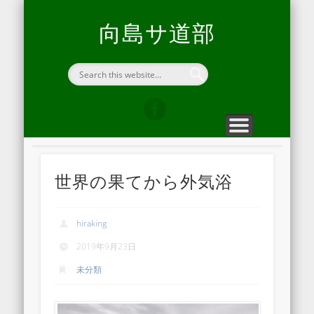
向島サ道部について
折々のヒラキエ
問い合わせ
ホーム
開通信
home
blog
contact
hirakie
about us
向島サ道部
世界の果てから外気浴
hiraking
2019年9月23日
未分類