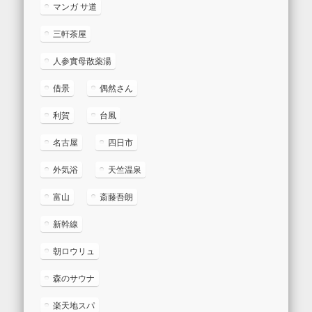
マンガ サ道
三軒茶屋
人参實母散薬湯
借景
偶然さん
利賀
台風
名古屋
四日市
外気浴
天竺温泉
富山
斎藤吾朗
新幹線
朝ロウリュ
森のサウナ
楽天地スパ