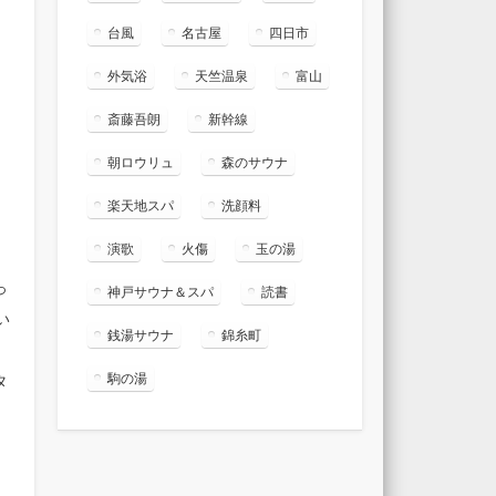
台風
名古屋
四日市
外気浴
天竺温泉
富山
斎藤吾朗
新幹線
朝ロウリュ
森のサウナ
楽天地スパ
洗顔料
演歌
火傷
玉の湯
っ
神戸サウナ＆スパ
読書
い
銭湯サウナ
錦糸町
駒の湯
タ