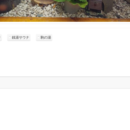
書
銭湯サウナ
駒の湯