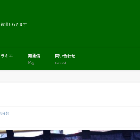
！銭湯も行きます
ヒラキエ
開通信
問い合わせ
blog
contact
未分類