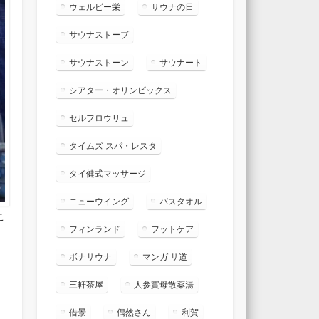
ウェルビー栄
サウナの日
サウナストーブ
サウナストーン
サウナート
シアター・オリンピックス
セルフロウリュ
タイムズ スパ・レスタ
タイ健式マッサージ
ニューウイング
バスタオル
こ
フィンランド
フットケア
ボナサウナ
マンガ サ道
三軒茶屋
人参實母散薬湯
借景
偶然さん
利賀