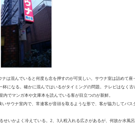
ウナは混んでいると何度も念を押すのが可笑しい。サウナ室は詰めて座
に一杯になる。確かに混んではいるがタイミングの問題。テレビはなく古
ナ室内でマンガ本や文庫本を読んでいる客が目立つのが新鮮。
狭いサウナ室内で、常連客が音頭を取るような形で、客が協力してバス
るせいかよく冷えている。2、3人程入れる広さがあるが、何故か水風呂