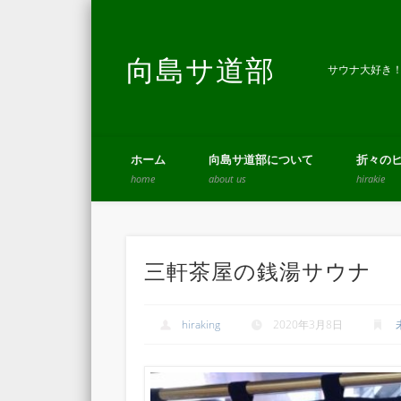
向島サ道部
Facebook
サウナ大好き
ホーム
向島サ道部について
折々の
home
about us
hirakie
三軒茶屋の銭湯サウナ
hiraking
2020年3月8日