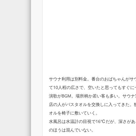
サウナ利用は別料金。番台のおばちゃんがサ
て10人程の広さで、空いたと思ってもすぐ
演歌がBGM。場所柄か若い客も多い。サウ
店の人がバスタオルを交換しに入ってきた。
オルを椅子に敷いていく。
水風呂は水温計の目視で16℃だが、深さがあ
のほうは混んでいない。