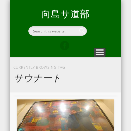
向島サ道部について
折々のヒラキエ
問い合わせ
ホーム
開通信
home
blog
contact
hirakie
about us
向島サ道部
CURRENTLY BROWSING TAG
サウナート