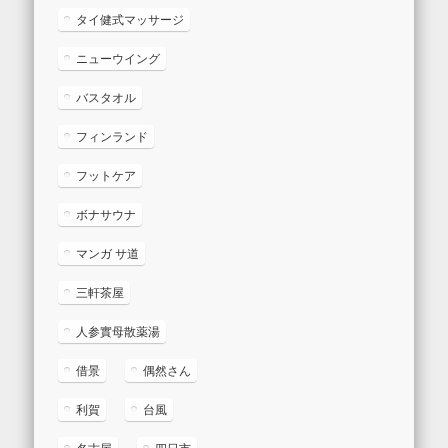
タイ健式マッサージ
ニューウイング
バスタオル
フィンランド
フットケア
ボナサウナ
マンガ サ道
三軒茶屋
人参實母散薬湯
借景
偶然さん
利賀
台風