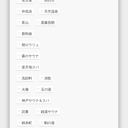
名古屋
四日市
外気浴
天竺温泉
富山
斎藤吾朗
新幹線
朝ロウリュ
森のサウナ
楽天地スパ
洗顔料
演歌
火傷
玉の湯
神戸サウナ＆スパ
読書
銭湯サウナ
錦糸町
駒の湯